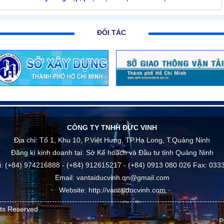
ĐỐI TÁC
CÔNG TY TNHH ĐỨC VINH
Địa chỉ:
Tổ 1, Khu 10, P.Việt Hưng, TP.Hạ Long, T.Quảng Ninh
Đăng kí kinh doanh tại: Sở Kế hoạch và Đầu tư tỉnh Quảng Ninh
i:
(+84) 974216888 - (+84) 912615217 - (+84) 0913 080 026
Fax:
0333
Email:
vantaiducvinh.qn@gmail.com
Website:
http://vantaiducvinh.com
hts Reserved
P