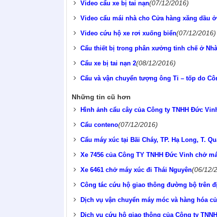
(07/12/2016)
Video cẩu xe bị tai nạn
Video cẩu mái nhà cho Cửa hàng xăng dầu 
(07/12/2016)
Video cứu hộ xe rơi xuống biển
Cẩu thiết bị trong phân xưởng tinh chế ở Nh
(08/12/2016)
Cẩu xe bị tai nạn 2
Cẩu và vận chuyển tượng ông Ti – tốp do Cô
Những tin cũ hơn
Hình ảnh cẩu cây của Công ty TNHH Đức Vin
(07/12/2016)
Cẩu conteno
Cẩu máy xúc tại Bãi Cháy, TP. Hạ Long, T. Q
Xe 7456 của Công TY TNHH Đức Vinh chở má
(06/12/
Xe 6461 chở máy xúc đi Thái Nguyên
Công tác cứu hộ giao thông đường bộ trên đ
Dịch vụ vận chuyển máy móc và hàng hóa c
Dịch vụ cứu hộ giao thông của Công ty TNNH