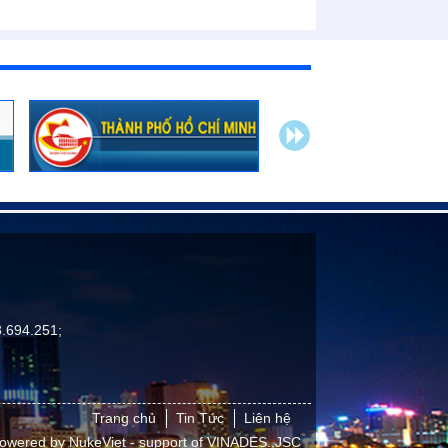
.694.251;
Trang chủ
Tin Tức
Liên hệ
owered by
NukeViet
- support of
VINADES.,JSC