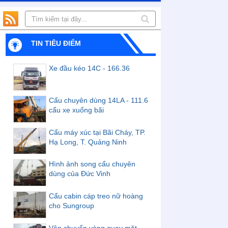
TIN TIÊU ĐIỂM
Xe đầu kéo 14C - 166.36
Cẩu chuyên dùng 14LA - 111.6
cẩu xe xuống bãi
Cẩu máy xúc tại Bãi Cháy, TP.
Hạ Long, T. Quảng Ninh
Hình ảnh song cẩu chuyên
dùng của Đức Vinh
Cẩu cabin cáp treo nữ hoàng
cho Sungroup
Vận chuyển vòng quay mặt