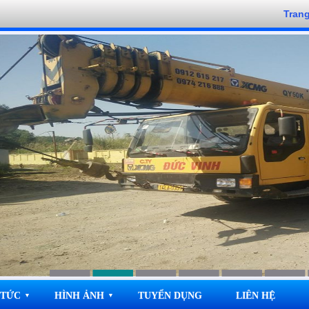
Tran
 TỨC
HÌNH ẢNH
TUYỂN DỤNG
LIÊN HỆ
▼
▼