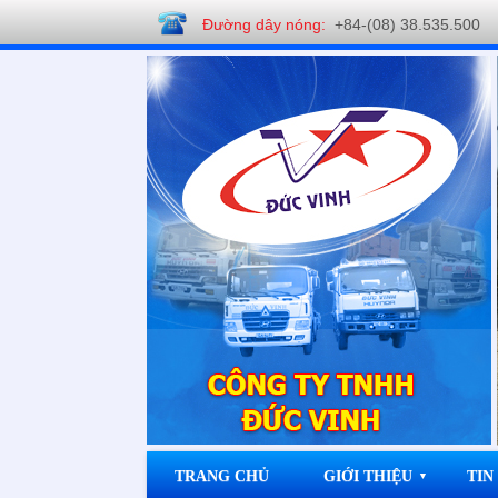
Đường dây nóng:
+84-(08) 38.535.500
Công ty TNHH Đức Vinh
TRANG CHỦ
GIỚI THIỆU
TIN
▼