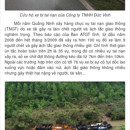
Cứu hộ xe bị tai nạn của Công ty TNHH Đức Vinh
Mỗi năm Quảng Ninh xảy hàng chục vụ tai nạn giao thông
(TNGT) do xe tải gây ra làm chết người và ách tắc giao thông
nghiêm trọng. Theo báo cáo của Ban ATGT tỉnh, từ đầu năm
2008 đến hết tháng 3/2009 đã xảy ra hơn 100 vụ đổ xe làm 9
người chết và gây ách tắc giao thông nhiều giờ. Chỉ tính thời gian
ùn tắc hoàn toàn trên 2h là 35 vụ, trong đó có nhiều vụ tai nạn
xảy ra, số xe chờ đợi thông đường kéo dài từ 7km đến trên 10km.
Ngoài các trường hợp trên còn có tới 76 vụ xe bị sự cố tụt dốc lao
xuống vực hoặc đâm vào núi, ách tắc giao thông không nhiều
nhưng gây thiệt hại nặng về người, tài sản...