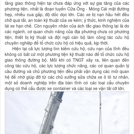
tầng giao thông hiện tại chưa đáp ứng với sự gia tăng của các
phương tiện, nhất là đoạn tuyến Cửa Ông - Móng Cái mặt đường
hẹp, nhiều cua gấp, độ dốc dọc lớn. Các xe bị nạn hầu hết đều
chở quá tải, an toàn kỹ thuật của xe kém; ý thức, kinh nghiệm của
lái xe hạn chế. Còn nguyên nhân của ách tắc giao thông lại là do
các ngành, cơ quan chức năng của địa phương chưa có phương
tiện, thiết bị kỹ thuật và đội ngũ cán bộ làm công tác cứu hộ
chuyên nghiệp để tổ chức cứu hộ có hiệu quả, kịp thời.
Hiện tại cả lực lượng tìm kiếm cứu hộ, cứu nạn của tỉnh đều
không có bất cứ một phương tiện kỹ thuật nào để tổ chức cứu hộ
giao thông đường bộ. Mỗi khi có TNGT xảy ra, liên quan đến
công tác cứu hộ, các lực lượng chức năng, các cơ quan quản lý
cầu đường và chủ phương tiện đều phải vận dụng các mối quan
hệ để nhờ giúp đỡ từ các chủ xưởng sửa chữa xe ô tô tư nhân,
một số doanh nghiệp trên địa bàn tỉnh có các loại cẩu chuyên
dụng có thể cẩu được xe container và các loại xe vận tải cỡ lớn.